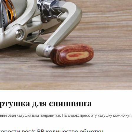
ртушка для спиннинга
ннинговая катушка вам понравится. На алиэкспресс эту катушку можно куп