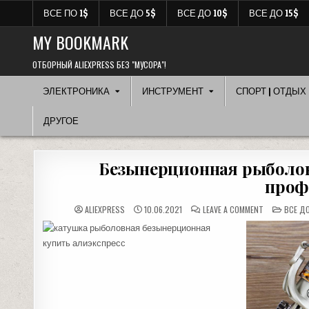
Перейти
ВСЕ ПО 1$
ВСЕ ДО 5$
ВСЕ ДО 10$
ВСЕ ДО 15$
к
содержимому
MY BOOKMARK
ОТБОРНЫЙ ALIEXPRESS БЕЗ "МУСОРА"!
ЭЛЕКТРОНИКА
ИНСТРУМЕНТ
СПОРТ | ОТДЫХ 
ДРУГОЕ
Безынерционная рыболовн
проф
ON
POSTE
ALIEXPRESS
10.06.2021
LEAVE A COMMENT
ВСЕ ДО
БЕЗЫНЕРЦИ
IN
РЫБОЛОВНА
КАТУШКА
12+1,
МЕТАЛЛИЧЕС
ПРОФЕССИО