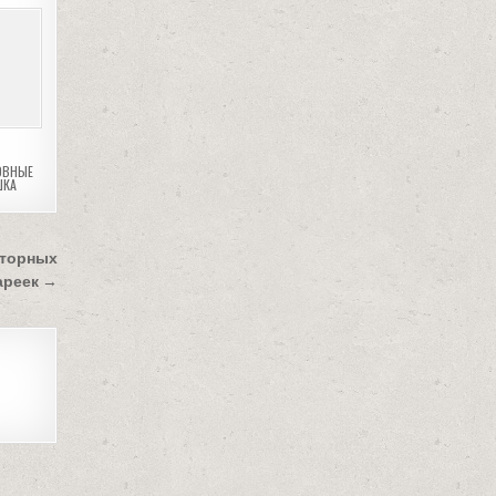
ОВНЫЕ
ШКА
яторных
ареек →