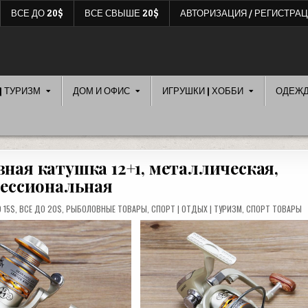
ВСЕ ДО 20$
ВСЕ СВЫШЕ 20$
АВТОРИЗАЦИЯ / РЕГИСТРА
| ТУРИЗМ
ДОМ И ОФИС
ИГРУШКИ | ХОББИ
ОДЕЖ
ая катушка 12+1, металлическая,
ессиональная
D
 15$
,
ВСЕ ДО 20$
,
РЫБОЛОВНЫЕ ТОВАРЫ
,
СПОРТ | ОТДЫХ | ТУРИЗМ
,
СПОРТ ТОВАРЫ
ОННАЯ
Я
КАЯ,
НАЛЬНАЯ