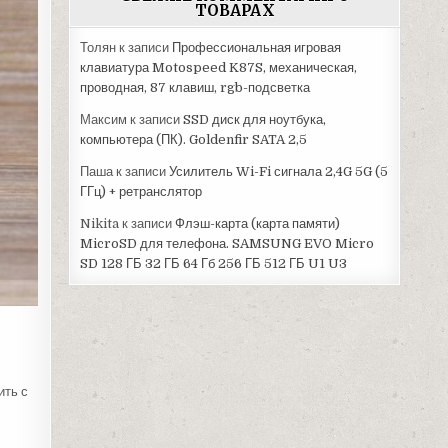
ТОВАРАХ
Толян
к записи
Профессиональная игровая
клавиатура Motospeed K87S, механическая,
проводная, 87 клавиш, rgb-подсветка
Максим
к записи
SSD диск для ноутбука,
компьютера (ПК). Goldenfir SATA 2,5
Паша
к записи
Усилитель Wi-Fi сигнала 2,4G 5G (5
ГГц) + ретранслятор
Nikita
к записи
Флэш-карта (карта памяти)
MicroSD для телефона. SAMSUNG EVO Micro
SD 128 ГБ 32 ГБ 64 Гб 256 ГБ 512 ГБ U1 U3
ить с