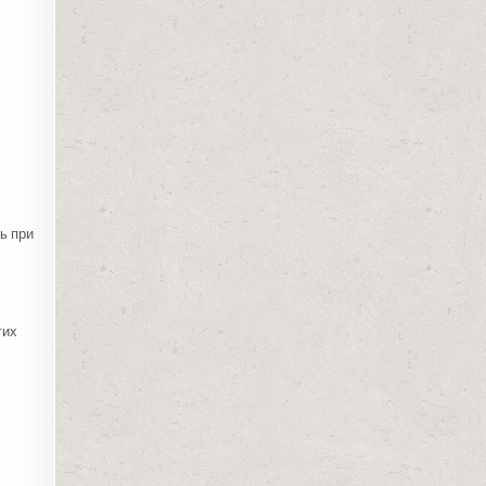
ь при
гих