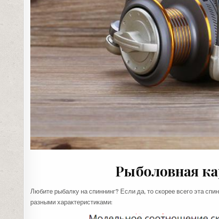
Рыболовная ка
Любите рыбалку на спиннинг? Если да, то скорее всего эта спи
разными характеристиками: