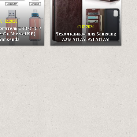
A31
A51
A71
A31
A51
01.12.2020
01.12.2020
питель USB OTG 3
e-C и Micro-USB)
Чехол книжка для Samsung
Wansenda
A21s A31 A51 A71 A31 A51