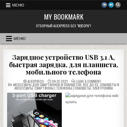
Перейти
МЕНЮ
к
MY BOOKMARK
содержимому
ОТБОРНЫЙ ALIEXPRESS БЕЗ "МУСОРА"!
МЕНЮ
Зарядное устройство USB 3.1 А,
быстрая зарядка, для планшета,
мобильного телефона
ON
ALIEXPRESS
04.01.2021
LEAVE A COMMENT
POSTED
ЗАРЯДНОЕ
АКСЕССУАРЫ ДЛЯ СМАРТФОНОВ И ПЛАНШЕТОВ
,
ВСЕ ДО 5$
,
ПЛАНШЕТЫ И
IN
УСТРОЙСТВО
АКСЕССУАРЫ
,
СМАРТФОНЫ | ТЕЛЕФОНЫ | ПЛАНШЕТЫ
,
ЭЛЕКТРОНИКА
USB
3.1
А,
БЫСТРАЯ
ЗАРЯДКА,
ДЛЯ
ПЛАНШЕТА,
МОБИЛЬНОГО
ТЕЛЕФОНА