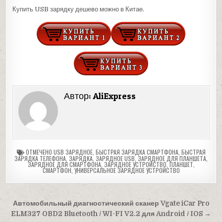
Купить USB зарядку дешево можно в Китае.
Автор:
AliExpress
ОТМЕЧЕНО
USB ЗАРЯДНОЕ
,
БЫСТРАЯ ЗАРЯДКА СМАРТФОНА
,
БЫСТРАЯ
ЗАРЯДКА ТЕЛЕФОНА
,
ЗАРЯДКА
,
ЗАРЯДНОЕ USB
,
ЗАРЯДНОЕ ДЛЯ ПЛАНШЕТА
,
ЗАРЯДНОЕ ДЛЯ СМАРТФОНА
,
ЗАРЯДНОЕ УСТРОЙСТВО
,
ПЛАНШЕТ
,
СМАРТФОН
,
УНИВЕРСАЛЬНОЕ ЗАРЯДНОЕ УСТРОЙСТВО
Навигация
Автомобильный диагностический сканер Vgate iCar Pro
по
ELM327 OBD2 Bluetooth / WI-FI V2.2 для Android / IOS →