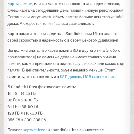
Карты памяти
, или как часто их называют в «народе» флешки,
флеш-карта на сегодняшний день прошли «новую революцию»!
Сегодня они могут иметь объем памяти больше чем старые hdd
диски. А скорость чтения / записи зашкаливают.
Карта памяти от производителя Sandisk серии Ultra славятся
своей скоростью и надежностью в своем ценовом диапазоне!
Вы должны знать, что карты памяти SD и другого типа (любого
производителя) на самом же деле не имеют точного объема
памяти, как мы привыкли его видеть на упаковках или самих карт
памяти. В действительности, объем немного меньше. Стоит
заметить, это так же есть и в
SSD дисках
,
USB накопителях
.
В Sandisk Ultra фактическая память:
16 Гб ≈ 14-15 ГБ
32 Гб ≈ 28-30 Гб
64 ГБ ≈ 58-60 Гб
128 ГБ ≈ 115-119 ГБ
256 ГБ ≈ 230-238 ГБ
Покупая
карту micro SD
Sandisk Ultra вы можете ее