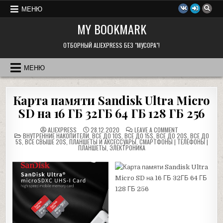
Перейти
МЕНЮ
к
MY BOOKMARK
содержимому
ОТБОРНЫЙ ALIEXPRESS БЕЗ "МУСОРА"!
МЕНЮ
Карта памяти Sandisk Ultra Micro
SD на 16 ГБ 32ГБ 64 ГБ 128 ГБ 256
ON
ALIEXPRESS
28.12.2020
LEAVE A COMMENT
POSTED
КАРТА
ВНУТРЕННИЕ НАКОПИТЕЛИ
,
ВСЕ ДО 10$
,
ВСЕ ДО 15$
,
ВСЕ ДО 20$
,
ВСЕ ДО
IN
ПАМЯТИ
5$
,
ВСЕ СВЫШЕ 20$
,
ПЛАНШЕТЫ И АКСЕССУАРЫ
,
СМАРТФОНЫ | ТЕЛЕФОНЫ |
SANDISK
ПЛАНШЕТЫ
,
ЭЛЕКТРОНИКА
ULTRA
MICRO
SD
НА
16
ГБ
32ГБ
64
ГБ
128
ГБ
256