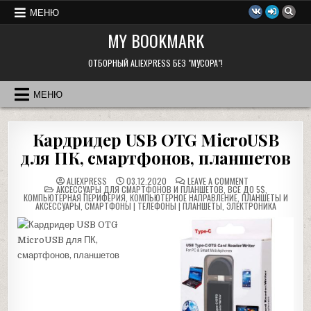
Перейти
МЕНЮ
к
MY BOOKMARK
содержимому
ОТБОРНЫЙ ALIEXPRESS БЕЗ "МУСОРА"!
МЕНЮ
Кардридер USB OTG MicroUSB
для ПК, смартфонов, планшетов
ON
ALIEXPRESS
03.12.2020
LEAVE A COMMENT
POSTED
КАРДРИДЕР
АКСЕССУАРЫ ДЛЯ СМАРТФОНОВ И ПЛАНШЕТОВ
,
ВСЕ ДО 5$
,
IN
USB
КОМПЬЮТЕРНАЯ ПЕРИФЕРИЯ
,
КОМПЬЮТЕРНОЕ НАПРАВЛЕНИЕ
,
ПЛАНШЕТЫ И
OTG
АКСЕССУАРЫ
,
СМАРТФОНЫ | ТЕЛЕФОНЫ | ПЛАНШЕТЫ
,
ЭЛЕКТРОНИКА
MICROUSB
ДЛЯ
ПК,
СМАРТФОНОВ,
ПЛАНШЕТОВ