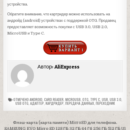
устройства.
Обратите внимание, что картридер можно использовать на
андройд (android) устройствах с поддержкой OTG. Продавец
предоставляет возможность покупки с USB 3.0, USB 2.0,
MicroUSB и Type C.
Автор:
AliExpress
ОТМЕЧЕНО
ANDROID
,
CARD READER
,
MICROUSB
,
OTG
,
TYPE C
,
USB
,
USB 3.0
,
USB OTG
,
АДАПТЕР
,
КАРДРИДЕР
,
ПЕРЕДАЧА ДАННЫХ
,
ПЕРЕХОДНИК
Навигация
Флэш-карта (карта памяти) MicroSD для телефона.
SAMSUNG EVO Micro SD 128 ГБ 32 ГБ 64 Гб 256 ГБ 512 ГБ U1