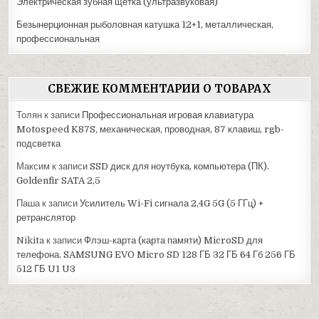
Электрическая зубная щетка (ультразвуковая)
Безынерционная рыболовная катушка 12+1, металлическая,
профессиональная
СВЕЖИЕ КОММЕНТАРИИ О ТОВАРАХ
Толян
к записи
Профессиональная игровая клавиатура
Motospeed K87S, механическая, проводная, 87 клавиш, rgb-
подсветка
Максим
к записи
SSD диск для ноутбука, компьютера (ПК).
Goldenfir SATA 2,5
Паша
к записи
Усилитель Wi-Fi сигнала 2,4G 5G (5 ГГц) +
ретранслятор
Nikita
к записи
Флэш-карта (карта памяти) MicroSD для
телефона. SAMSUNG EVO Micro SD 128 ГБ 32 ГБ 64 Гб 256 ГБ
512 ГБ U1 U3