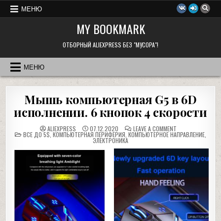
Перейти
МЕНЮ
к
MY BOOKMARK
содержимому
ОТБОРНЫЙ ALIEXPRESS БЕЗ "МУСОРА"!
МЕНЮ
Мышь компьютерная G5 в 6D
исполнении. 6 кнопок 4 скорости
ON
ALIEXPRESS
07.12.2020
LEAVE A COMMENT
POSTED
МЫШЬ
ВСЕ ДО 5$
,
КОМПЬЮТЕРНАЯ ПЕРИФЕРИЯ
,
КОМПЬЮТЕРНОЕ НАПРАВЛЕНИЕ
,
IN
КОМПЬЮТЕРНАЯ
ЭЛЕКТРОНИКА
G5
В
6D
ИСПОЛНЕНИИ.
6
КНОПОК
4
СКОРОСТИ