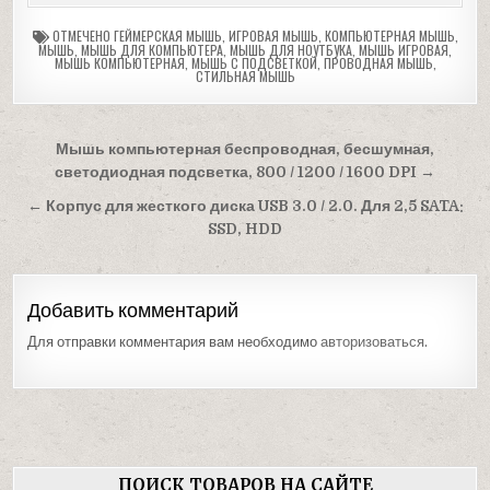
ОТМЕЧЕНО
ГЕЙМЕРСКАЯ МЫШЬ
,
ИГРОВАЯ МЫШЬ
,
КОМПЬЮТЕРНАЯ МЫШЬ
,
МЫШЬ
,
МЫШЬ ДЛЯ КОМПЬЮТЕРА
,
МЫШЬ ДЛЯ НОУТБУКА
,
МЫШЬ ИГРОВАЯ
,
МЫШЬ КОМПЬЮТЕРНАЯ
,
МЫШЬ С ПОДСВЕТКОЙ
,
ПРОВОДНАЯ МЫШЬ
,
СТИЛЬНАЯ МЫШЬ
Навигация
Мышь компьютерная беспроводная, бесшумная,
по
светодиодная подсветка, 800 / 1200 / 1600 DPI →
записям
← Корпус для жесткого диска USB 3.0 / 2.0. Для 2,5 SATA:
SSD, HDD
Добавить комментарий
Для отправки комментария вам необходимо
авторизоваться
.
ПОИСК ТОВАРОВ НА САЙТЕ