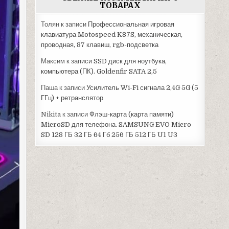
ТОВАРАХ
Толян
к записи
Профессиональная игровая
клавиатура Motospeed K87S, механическая,
проводная, 87 клавиш, rgb-подсветка
Максим
к записи
SSD диск для ноутбука,
компьютера (ПК). Goldenfir SATA 2,5
Паша
к записи
Усилитель Wi-Fi сигнала 2,4G 5G (5
ГГц) + ретранслятор
Nikita
к записи
Флэш-карта (карта памяти)
MicroSD для телефона. SAMSUNG EVO Micro
SD 128 ГБ 32 ГБ 64 Гб 256 ГБ 512 ГБ U1 U3