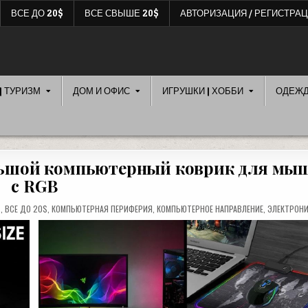
ВСЕ ДО 20$
ВСЕ СВЫШЕ 20$
АВТОРИЗАЦИЯ / РЕГИСТРА
| ТУРИЗМ
ДОМ И ОФИС
ИГРУШКИ | ХОББИ
ОДЕЖ
льшой компьютерный коврик для мы
с RGB
$
,
ВСЕ ДО 20$
,
КОМПЬЮТЕРНАЯ ПЕРИФЕРИЯ
,
КОМПЬЮТЕРНОЕ НАПРАВЛЕНИЕ
,
ЭЛЕКТРОНИ