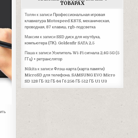
ТОВАРАХ
Толян
к записи
Профессиональная игровая
клавиатура Motospeed K87S, механическая,
проводная, 87 клавиш, rgb-подсветка
Максим
к записи
SSD диск для ноутбука,
компьютера (ПК). Goldenfir SATA 2,5
Паша
к записи
Усилитель Wi-Fi сигнала 2,4G 5G (5
ГГц) + ретранслятор
Nikita
к записи
Флэш-карта (карта памяти)
MicroSD для телефона. SAMSUNG EVO Micro
SD 128 ГБ 32 ГБ 64 Гб 256 ГБ 512 ГБ U1 U3